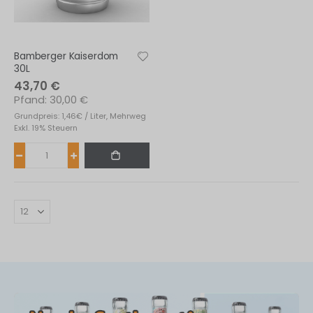
fernen
s
fernen
s
fernen
Bamberger Kaiserdom
30L
43,70 €
30,00 €
Grundpreis: 1,46€ / Liter, Mehrweg
Exkl. 19% Steuern