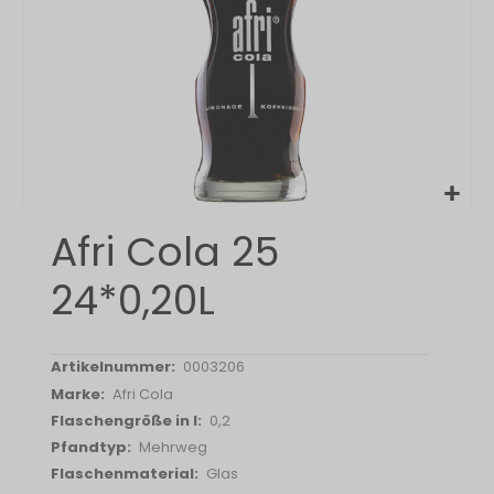
Zum
Afri Cola 25
Anfang
der
24*0,20L
Bildergalerie
springen
0003206
Afri Cola
0,2
Mehrweg
Glas