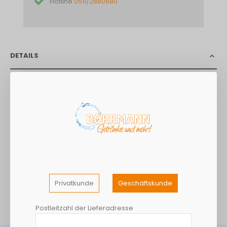
Hotline
0511/2880680
DETAILS
Afrischt den Geist Stell dir vor, der Wecker klingelt und du
musst nicht hin. Mit 25 mg Koffein pro 100 ml wirst du zum
Vorbild des frühen Vogels. Ein Idol auf der Tanzfläche. Mach
die Nonnen wild! Spring auf die Boxen und scheiß auf die
Tiefen – nimm die Höhen mit! Tanze in den Morgen, durch den
Tag und in die Nacht. Hör nicht auf, ohne dass ein neuer Traum
beginnt. Genieß den unverwechselbaren Geschmack und
bleib wach!
Privatkunde
Geschäftskunde
MEHR INFORMATIONEN
Postleitzahl der Lieferadresse