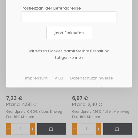
Postleitzahl der Lieferadresse
Jetzt Einkaufen
Wir setzen Cookies damit Sie Ihre Bestellung
tätigen können
Impressum
AGB
Datenschutzhinweise
Extaler Brunnen Pet 12*1L
Gerolsteiner Sprudel 6*1L
7,23 €
6,97 €
4,50 €
2,40 €
Grundpreis: 0,60€ / Liter, Einweg
Grundpreis: 1,16€ / Liter, Mehrweg
Exkl. 19% Steuern
Exkl. 19% Steuern