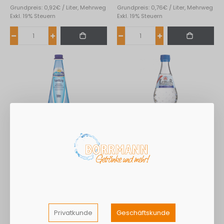
Grundpreis: 0,92€ / Liter, Mehrweg
Grundpreis: 0,76€ / Liter, Mehrweg
Exkl. 19% Steuern
Exkl. 19% Steuern
Christinen Brunnen Bio
Extaler Brunnen 12*0,70L
12*0,75L
7,94 €
6,64 €
3,30 €
3,30 €
Grundpreis: 0,88€ / Liter, Mehrweg
Grundpreis: 0,79€ / Liter, Mehrweg
Privatkunde
Geschäftskunde
Exkl. 19% Steuern
Exkl. 19% Steuern