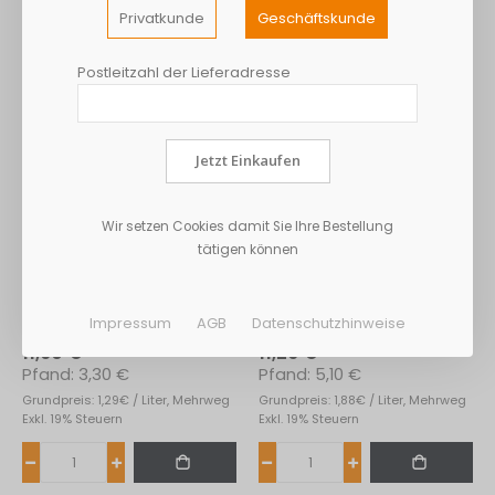
Privatkunde
Geschäftskunde
Postleitzahl der Lieferadresse
Jetzt Einkaufen
Wir setzen Cookies damit Sie Ihre Bestellung
tätigen können
Gerolsteiner Sprudel
Gerolsteiner Sprudel
Impressum
AGB
Datenschutzhinweise
Gourmet 12*0,75L
Gourmet 24*0,25L
11,60 €
11,26 €
3,30 €
5,10 €
Grundpreis: 1,29€ / Liter, Mehrweg
Grundpreis: 1,88€ / Liter, Mehrweg
Exkl. 19% Steuern
Exkl. 19% Steuern