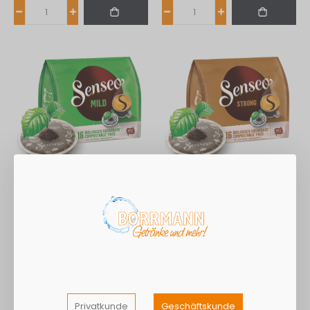
Senseo Pads Kaffee mild
Senseo Pads Kaffee
16 ST 111g
strong 16 ST 111g
4,53 €
4,53 €
Exkl. 7% Steuern
Exkl. 7% Steuern
Privatkunde
Geschäftskunde