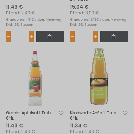
11,43 €
15,04 €
2,40 €
3,90 €
Grundpreis: 1,91€ / Liter, Mehrweg
Grundpreis: 3,13€ / Liter, Mehrweg
Exkl. 19% Steuern
Exkl. 19% Steuern
Granini Apfelsaft Trüb
Klindworth A-Saft Trüb
6*1L
6*1L
11,43 €
11,34 €
2,40 €
2,40 €