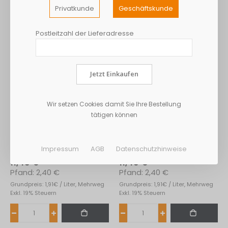
Privatkunde
Geschäftskunde
Postleitzahl der Lieferadresse
Jetzt Einkaufen
Wir setzen Cookies damit Sie Ihre Bestellung
tätigen können
Niehoff Apfelsaft Klar
Niehoff Apfelsaft Trüb
Impressum
AGB
Datenschutzhinweise
6*1L
6*1L
11,43 €
11,43 €
2,40 €
2,40 €
Grundpreis: 1,91€ / Liter, Mehrweg
Grundpreis: 1,91€ / Liter, Mehrweg
Exkl. 19% Steuern
Exkl. 19% Steuern