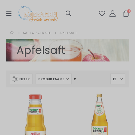
Artik
0
Navigation
Warenko
umschalten
SAFT & SCHORLE
APFELSAFT
Apfelsaft
In
FILTER
absteigender
Reihenfolge