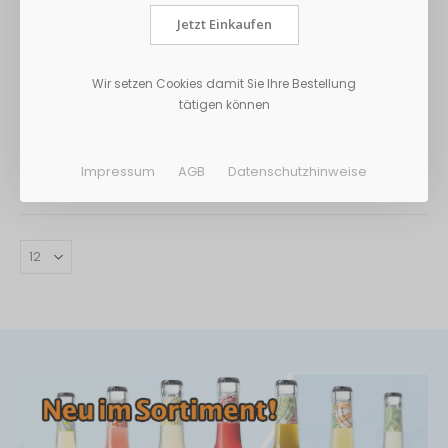
Jetzt Einkaufen
Gut & Günstig
Gut & Günstig
Wir setzen Cookies damit Sie Ihre Bestellung
Gebäckmischung 500g
Waffelmischung 500g
tätigen können
3,27 €
3,27 €
Exkl. 7% Steuern
Exkl. 7% Steuern
Impressum
AGB
Datenschutzhinweise