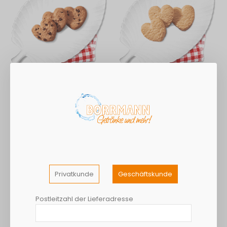
Cookie Herzen Choco
Cookie Herzen Vanille
200St.
200St.
14,02 €
14,02 €
Exkl. 7% Steuern
Exkl. 7% Steuern
Privatkunde
Geschäftskunde
Postleitzahl der Lieferadresse