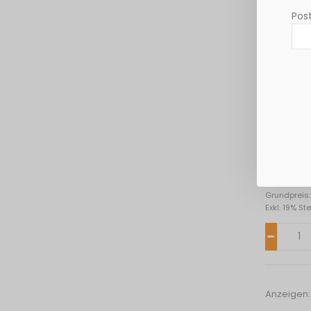
Post
Bio Edeka
15,13 €
Grundpreis: 
Exkl. 19% St
Anzeigen