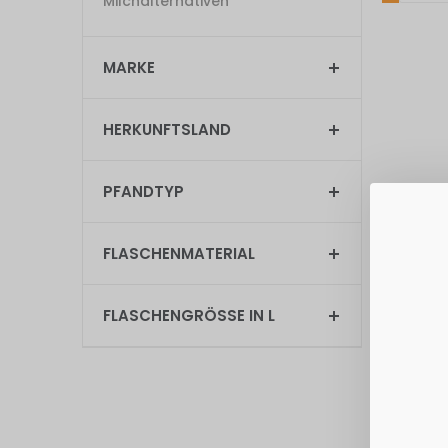
Milchalternativen
MARKE
HERKUNFTSLAND
PFANDTYP
FLASCHENMATERIAL
Bio Edeka
1,73 €
FLASCHENGRÖSSE IN L
Grundpreis: 
Exkl. 7% Ste