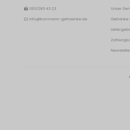
0511/283 43 23
Unser Ser
info@borrmann-getraenke.de
Getränke 
Liefergebi
Zahlungsa
Newslette