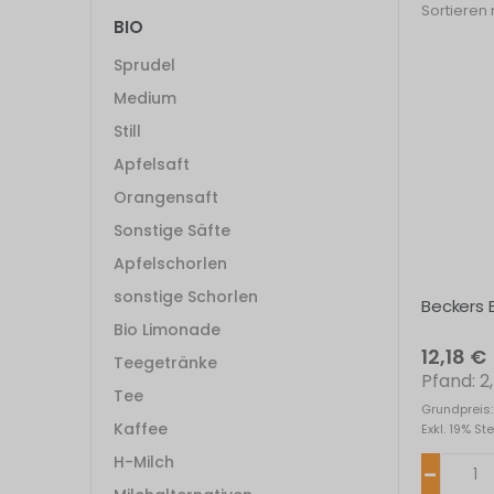
Sortieren
BIO
Sprudel
Medium
Still
Apfelsaft
Orangensaft
Sonstige Säfte
Apfelschorlen
sonstige Schorlen
Beckers B
Bio Limonade
12,18 €
Teegetränke
2
Tee
Grundpreis:
Kaffee
Exkl. 19% St
H-Milch