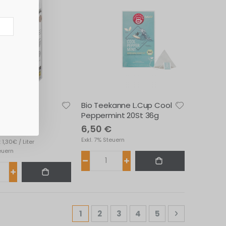
 Soja Drink
Bio Teekanne L.Cup Cool
L
Peppermint 20St 36g
€
6,50 €
Exkl. 7% Steuern
1,30€ / Liter
teuern
Seite
Sie lesen gerade Seite
Seite
Seite
Seite
Seite
Seite
Weiter
1
2
3
4
5