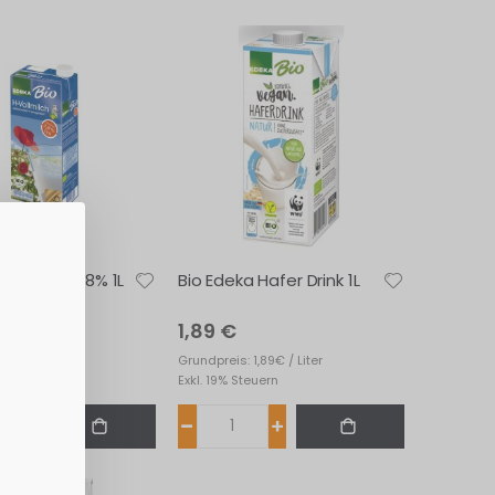
 H-Milch 3,8% 1L
Bio Edeka Hafer Drink 1L
1,89 €
1,73€ / Liter
Grundpreis: 1,89€ / Liter
euern
Exkl. 19% Steuern