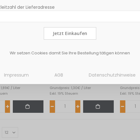
leitzahl der Lieferadresse
Jetzt Einkaufen
Wir setzen Cookies damit Sie Ihre Bestellung tätigen können
 Hafer Drink 8*1L
Bio Edeka Soja Drink
Bio Edeka
Natur 1L
Natur 8*1
Impressum
AGB
Datenschutzhinweise
1,30 €
10,42 
1,89€ / Liter
Grundpreis: 1,30€ / Liter
Grundpreis: 
euern
Exkl. 19% Steuern
Exkl. 19% S