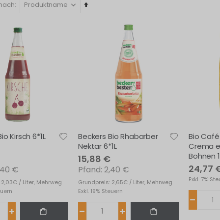
In
 nach
absteigender
Reihenfolge
io Kirsch 6*1L
Beckers Bio Rhabarber
Bio Café
Nektar 6*1L
Crema e
Bohnen 
15,88 €
24,77 
,40 €
2,40 €
Exkl. 7% St
 2,03€ / Liter, Mehrweg
Grundpreis: 2,65€ / Liter, Mehrweg
euern
Exkl. 19% Steuern