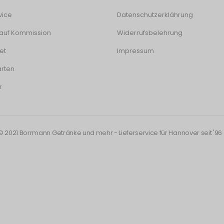
vice
Datenschutzerklährung
auf Kommission
Widerrufsbelehrung
et
Impressum
rten
r
© 2021 Borrmann Getränke und mehr - Lieferservice für Hannover seit '96