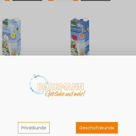
 H-Milch 1,5% 1L
Bio Edeka H-Milch 3,8%
Bio Edeka
12*1L
20,75 €
1,73 €
1,73€ / Liter
Grundpreis: 1,73€ / Liter
Grundpreis: 
uern
Exkl. 7% Steuern
Exkl. 7% St
Privatkunde
Geschäftskunde