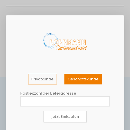
Einzeln verpackte Cookie-Herzen mit Choco-Geschmack im
Karton mit praktischer Entnahme-Öffnung. Auch optisch sind
die Cookie-Herzen ein echter Hingucker mit vier
verschiedenen edlen Designs und 100 lustigen Sprüchen und
Weisheiten.
MEHR INFORMATIONEN
Privatkunde
Geschäftskunde
Postleitzahl der Lieferadresse
Jetzt Einkaufen