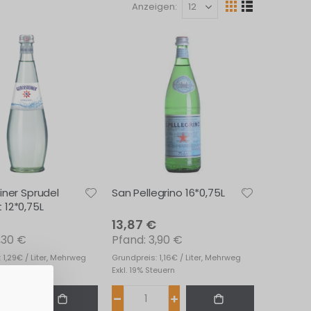
Anzeigen
Ansicht
Raster
Liste
als
iner Sprudel
San Pellegrino 16*0,75L
12*0,75L
13,87 €
,30 €
3,90 €
 1,29€ / Liter, Mehrweg
Grundpreis: 1,16€ / Liter, Mehrweg
teuern
Exkl. 19% Steuern