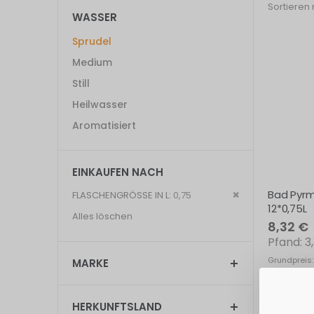
Sortieren
WASSER
Sprudel
Medium
Still
Heilwasser
Aromatisiert
EINKAUFEN NACH
Bad Pyrm
Dies
FLASCHENGRÖSSE IN L
0,75
12*0,75L
entfernen
Alles löschen
8,32 €
3
Grundpreis:
MARKE
Exkl. 19% St
HERKUNFTSLAND