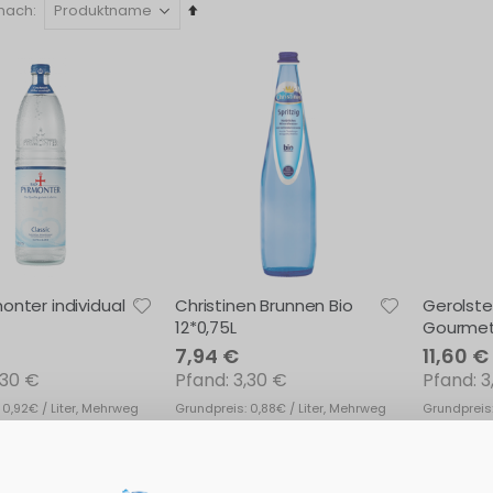
In
 nach
absteigender
Reihenfolge
onter individual
Christinen Brunnen Bio
Gerolste
12*0,75L
Gourmet 
7,94 €
11,60 €
,30 €
3,30 €
3
 0,92€ / Liter, Mehrweg
Grundpreis: 0,88€ / Liter, Mehrweg
Grundpreis:
euern
Exkl. 19% Steuern
Exkl. 19% S