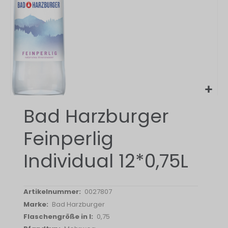
Zum
Bad Harzburger
Anfang
der
Feinperlig
Bildergalerie
springen
Individual 12*0,75L
0027807
Bad Harzburger
0,75