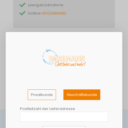
Leergutrücknahme
Hotline
0511/2880680
DETAILS
Natürliches Mineralwasser mit einem dezenten
Kohlensäuregehalt und einer ausgewogenen, leichten,
regionaltypischen Mineralisierung.
MEHR INFORMATIONEN
Privatkunde
Geschäftskunde
Postleitzahl der Lieferadresse