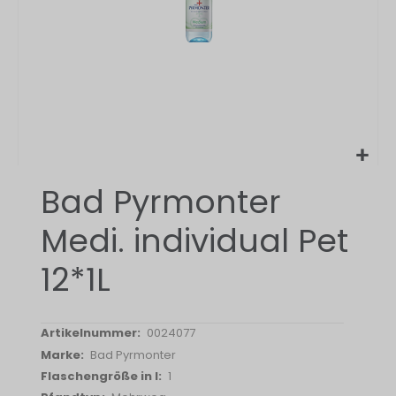
Zum
Bad Pyrmonter
Anfang
der
Medi. individual Pet
Bildergalerie
springen
12*1L
0024077
Bad Pyrmonter
1