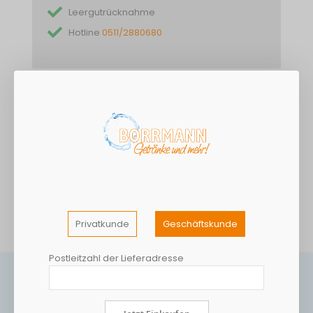
Leergutrücknahme
Hotline
0511/2880680
DETAILS
Medium BAD PYRMONTER natürliches Mineralwasser mit wenig
Kohlensäure versetzt, natriumarm und leicht mineralisiert.
MEHR INFORMATIONEN
Privatkunde
Geschäftskunde
Postleitzahl der Lieferadresse