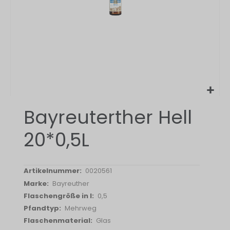
Zum
Bayreuterther Hell
Anfang
der
20*0,5L
Bildergalerie
springen
0020561
Bayreuther
0,5
Mehrweg
Glas