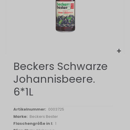
Zum
Beckers Schwarze
Anfang
der
Johannisbeere.
Bildergalerie
springen
6*1L
0003725
Beckers Bester
1