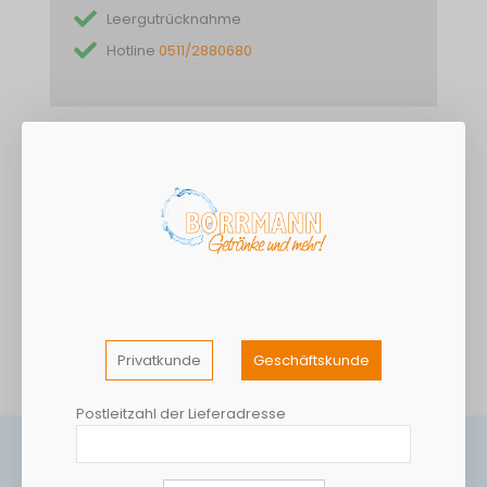
Leergutrücknahme
Hotline
0511/2880680
DETAILS
Schwarzer Johannisbeernektar mit Direktsaft, Fruchtgehalt:
mindestens 25% Zutaten: Wasser, schwarzer
Johannisbeersaft, Zucker
MEHR INFORMATIONEN
Privatkunde
Geschäftskunde
Postleitzahl der Lieferadresse