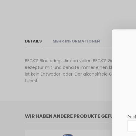
DETAILS
MEHR INFORMATIONEN
BECK’S Blue bringt dir den vollen BECK’S Geschmack 
Rezeptur mit und behalte immer einen klaren Kopf.
ist kein Entweder-oder. Der alkoholfreie Genuss, g
führst.
WIR HABEN ANDERE PRODUKTE GEFUNDEN, DI
Post