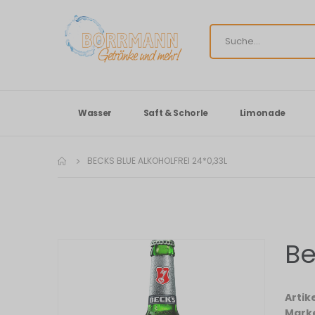
Wasser
Saft & Schorle
Limonade
BECKS BLUE ALKOHOLFREI 24*0,33L
Be
Zum
Ende
der
Bildergalerie
Arti
springen
Mark