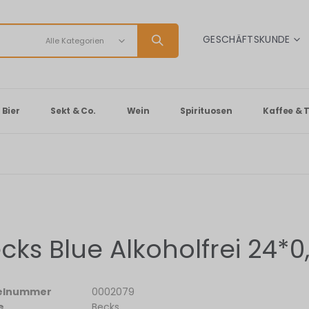
SPRACHE
GESCHÄFTSKUNDE
Bier
Sekt & Co.
Wein
Spirituosen
Kaffee & 
cks Blue Alkoholfrei 24*0
kelnummer
0002079
e
Becks