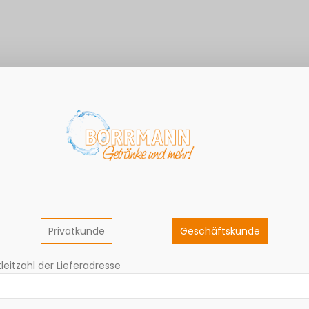
mit alkoholfreiem Genuss. Egal, wohin dich dein eigener Weg fü
Denn die besten Momente entstehen aus klaren Gedanken. Genau 
ebraut nach dem deutschen Reinheitsgebot, lässt dich zu jeder 
Privatkunde
Geschäftskunde
E IHNEN GEFALLEN KÖNNTEN!
leitzahl der Lieferadresse