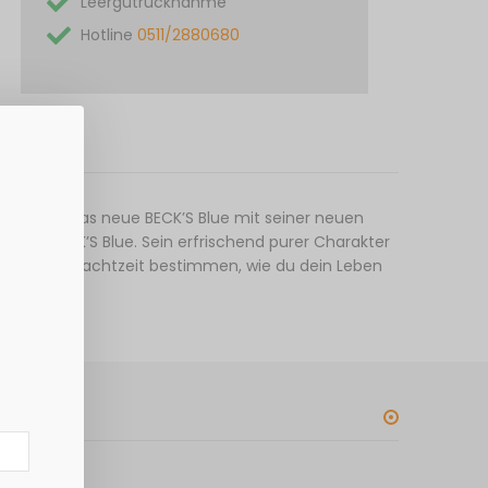
Leergutrücknahme
Hotline
0511/2880680
hrt: Nimm das neue BECK’S Blue mit seiner neuen
wie BECK’S Blue. Sein erfrischend purer Charakter
Tages- und Nachtzeit bestimmen, wie du dein Leben