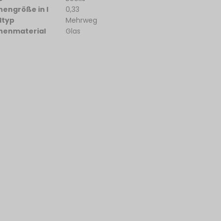
hengröße in l
0,33
dtyp
Mehrweg
henmaterial
Glas