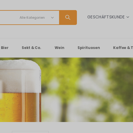
SPRACHE
GESCHÄFTSKUNDE
Bier
Sekt & Co.
Wein
Spirituosen
Kaffee & 