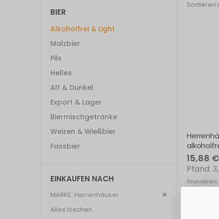
Sortieren
BIER
Alkoholfrei & Light
Malzbier
Pils
Helles
Alt & Dunkel
Export & Lager
Biermischgetränke
Weizen & Wießbier
Herrenhä
alkoholfr
Fassbier
15,88 €
3
EINKAUFEN NACH
Grundpreis:
Exkl. 19% St
Dies
MARKE
Herrenhäuser
entfernen
Alles löschen