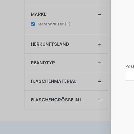
MARKE
Anzeigen
item
Herrenhäuser
1
HERKUNFTSLAND
PFANDTYP
Post
FLASCHENMATERIAL
FLASCHENGRÖSSE IN L