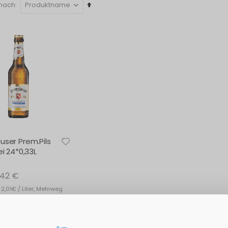
In
 nach
absteigender
Reihenfolge
user Prem.Pils
ei 24*0,33L
,42 €
 2,01€ / Liter, Mehrweg
euern