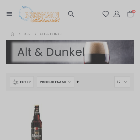
Artik
0
Navigation
Warenko
umschalten
BIER
ALT & DUNKEL
Alt & Dunkel
In
FILTER
absteigender
Reihenfolge
s
fernen