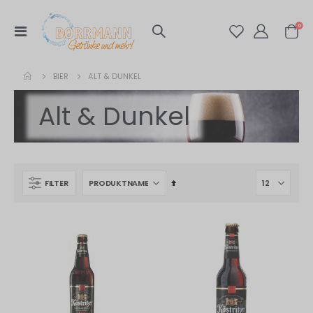
Artik
0
Navigation
Warenko
umschalten
BIER
ALT & DUNKEL
Alt & Dunkel
In
FILTER
absteigender
Reihenfolge
s
fernen