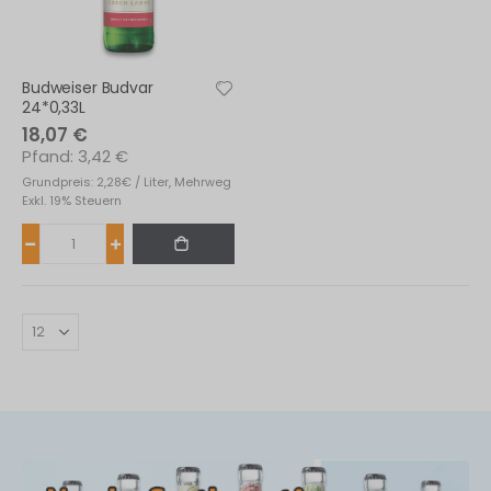
Budweiser Budvar
24*0,33L
18,07 €
3,42 €
Grundpreis: 2,28€ / Liter, Mehrweg
Exkl. 19% Steuern