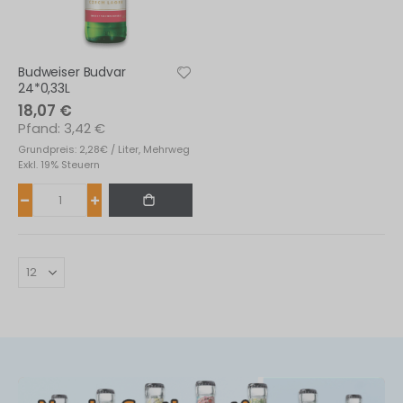
Budweiser Budvar
24*0,33L
18,07 €
3,42 €
Grundpreis: 2,28€ / Liter, Mehrweg
Exkl. 19% Steuern