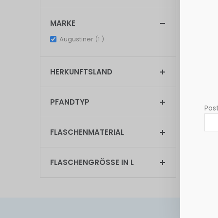
MARKE
Anzeigen
item
Augustiner
1
HERKUNFTSLAND
PFANDTYP
Post
FLASCHENMATERIAL
FLASCHENGRÖSSE IN L