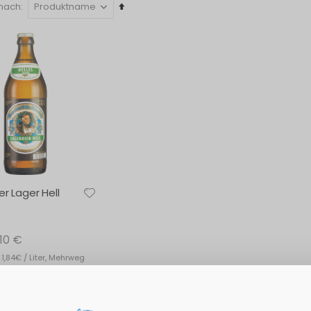
In
 nach
absteigender
Reihenfolge
r Lager Hell
,10 €
 1,84€ / Liter, Mehrweg
euern