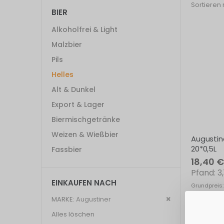
Sortieren
BIER
Alkoholfrei & Light
Malzbier
Pils
Helles
Alt & Dunkel
Export & Lager
Biermischgetränke
Weizen & Wießbier
Augustine
20*0,5L
Fassbier
18,40 €
3
EINKAUFEN NACH
Grundpreis:
Exkl. 19% St
Dies
MARKE
Augustiner
entfernen
Alles löschen