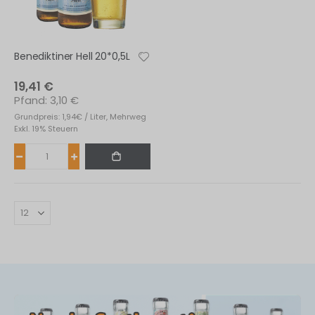
Benediktiner Hell 20*0,5L
19,41 €
3,10 €
Grundpreis: 1,94€ / Liter, Mehrweg
Exkl. 19% Steuern