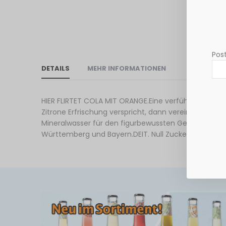
Post
DETAILS
MEHR INFORMATIONEN
HIER FLIRTET COLA MIT ORANGE.Eine verführerische 
Zitrone Erfrischung verspricht, dann vereint DEIT 
Mineralwasser für den figurbewussten Genuss!Erhält
Württemberg und Bayern.DEIT. Null Zucker, viele Vit