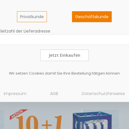
Privatkunde
Geschäftskunde
leitzahl der Lieferadresse
Jetzt Einkaufen
Verbindung ohne Zucker.Wenn Cola-Aroma auf die Fruchtigkeit so
dies zum perfekten Cola-Mix-Geschmack – ganz ohne überflüssige 
lich in Hamburg, Bremen, Schleswig-Holstein, Niedersachsen, Nor
Wir setzen Cookies damit Sie Ihre Bestellung tätigen können
amine, voller Fruchtgeschmack!
Impressum
AGB
Datenschutzhinweise