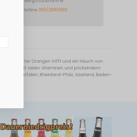
Leergutrücknahme
Hotline
0511/2880680
nnengereifter Orangen trifft und ein Hauch von
Kalorien. Mit vielen Vitaminen und prickelndem
drhein-Westfalen, Rheinland-Pfalz, Saarland, Baden-