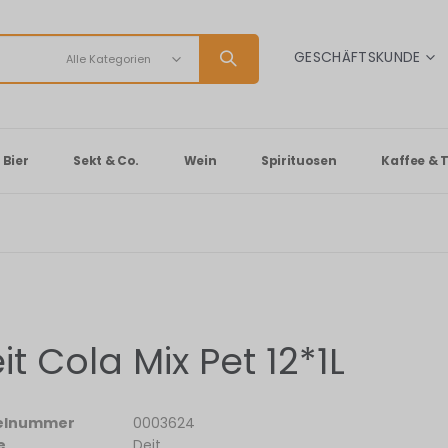
SPRACHE
GESCHÄFTSKUNDE
Bier
Sekt & Co.
Wein
Spirituosen
Kaffee & 
it Cola Mix Pet 12*1L
kelnummer
0003624
e
Deit