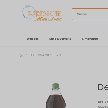
Wasser
Saft & Schorle
Limonade
DEIT COLA MIX PET 12*1L
De
Zum
Ende
der
Bildergalerie
Arti
springen
Mark