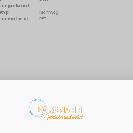
hengröße in l
1
dtyp
Mehrweg
henmaterial
PET