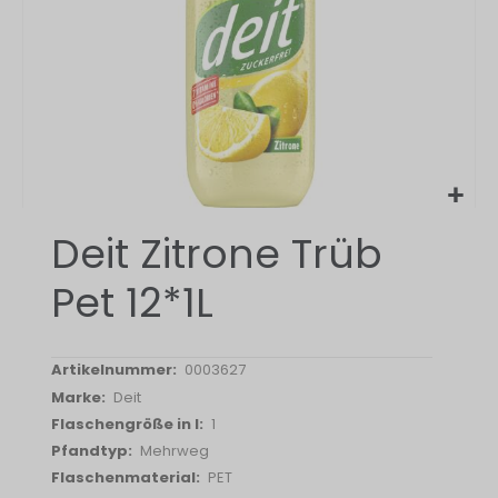
Zum
Deit Zitrone Trüb
Anfang
der
Pet 12*1L
Bildergalerie
springen
0003627
Deit
1
Mehrweg
PET