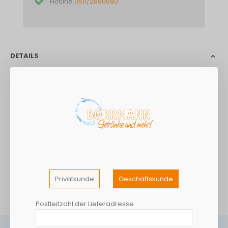
Hotline
0511/2880680
DETAILS
FRISCH ENTSPANNT GENIESSEN.Mit der eleganten
Zitronennote.DEIT Zitrone verführt zum Träumen vom Süden
und dem Land, wo die Zitronen blühen. Feinherbe Fruchtigkeit,
prickelndes Mineralwasser und viele Vitamine – ganz ohne
überflüssige Kalorien. Die perfekte Mischung für figurbewusste
Genießer!DEIT. Null Zucker, viele Vitamine, voller
Fruchtgeschmack!
Privatkunde
Geschäftskunde
MEHR INFORMATIONEN
Postleitzahl der Lieferadresse