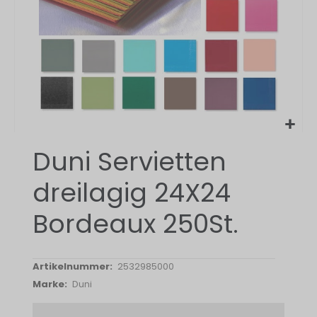
Zum
Duni Servietten
Anfang
der
dreilagig 24X24
Bildergalerie
springen
Bordeaux 250St.
2532985000
Duni