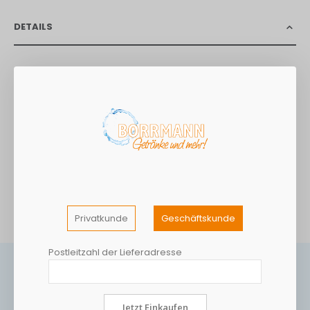
DETAILS
Uni-farbene Servietten wie die Duni Zelltuch Cocktail
Servietten 24 x 24 cm sind praktische Begleiter für jeden Tag.
Ob bei Empfängen, Anlässen mit Flying Buffet und Finger Food
oder als Untersetzer für Gläser und Flaschen - die Cocktail
Servietten von Duni leisten immer verlässliche Dienste. Die Duni
Zelltuch Cocktail Servietten bestehen aus 3-lagigem Tissue,
sind weich und saugfähig und lassen sich kompostieren.
MEHR INFORMATIONEN
Privatkunde
Geschäftskunde
Postleitzahl der Lieferadresse
Jetzt Einkaufen