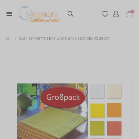
Artik
0
Navigation
Warenko
umschalten
DUNI SERVIETTEN DREILAGIG 24X24 BORDEAUX 250ST.
Zum
Ende
der
Bildergalerie
springen