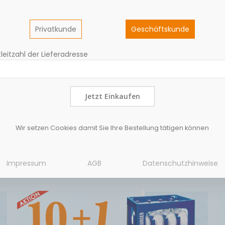
Privatkunde
Geschäftskunde
leitzahl der Lieferadresse
Jetzt Einkaufen
eben ohne Alkohol.Nach Beendigung des Brauprozesses wird unsere
chonend entzogen. Dies geschieht in einem speziellen Verfahr
k. Die Methode ist so behutsam, dass der volle Geschmack und
Wir setzen Cookies damit Sie Ihre Bestellung tätigen können
Impressum
AGB
Datenschutzhinweise