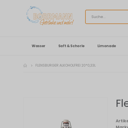
Wasser
Saft & Schorle
Limonade
FLENSBURGER ALKOHOLFREI 20*0,33L
Fl
Zum
Ende
der
Bildergalerie
Arti
springen
Mark