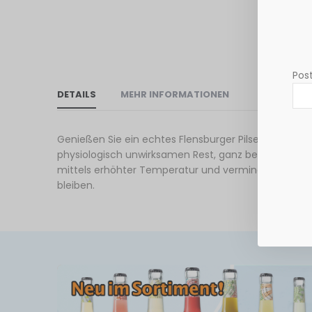
Post
DETAILS
MEHR INFORMATIONEN
Genießen Sie ein echtes Flensburger Pilsener - nur 
physiologisch unwirksamen Rest, ganz besonders s
mittels erhöhter Temperatur und vermindertem Druc
bleiben.