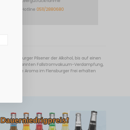
Leergutrücknahme
Hotline
0511/2880680
m Flensburger Pilsener der Alkohol, bis auf einen
en, der sogenannten Fallstromvakuum-Verdampfung,
 das ganze Aroma im Flensburger Frei erhalten