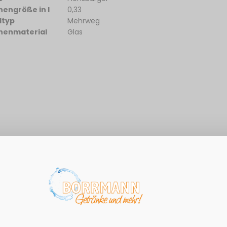
hengröße in l
0,33
dtyp
Mehrweg
henmaterial
Glas