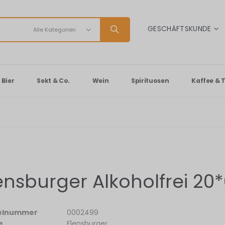
SPRACHE
GESCHÄFTSKUNDE
Bier
Sekt & Co.
Wein
Spirituosen
Kaffee & 
ensburger Alkoholfrei 20*
kelnummer
0002499
e
Flensburger