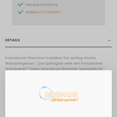
Leergutrücknahme
Hotline
0511/2880680
DETAILS
Franziskaner Weissbier Kristallklar Der spritzig-frische
Weissbiergenuss "„Das spritzigste unter den Franziskaner
Weissbieren“" Diese obergärige Weissbier Spezialität mit
schneeweißer Schaumkrone besticht durch ihr kristallklares
Hellgelb, das durch das Herausfiltern der Hefe nach dem
Gärprozess entsteht. Der fein herbe, frische Duft steigert die
Erwartung und schon beim ersten Schluck macht sich ein
kräftig moussierendes, belebendes Perlenspiel der
Kohlensäure bemerkbar. Kristallklar ist besonders prickelnd
und das spritzigste unter den Franziskaner Weissbieren. Das
kristallklare Weizenbier schmeckt trocken fruchtig und wird