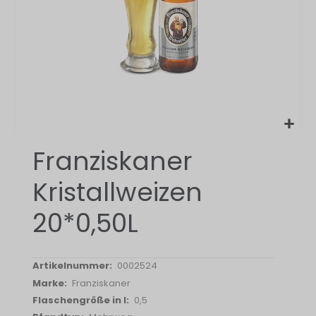
Zum
Franziskaner
Anfang
der
Kristallweizen
Bildergalerie
springen
20*0,50L
0002524
Franziskaner
0,5