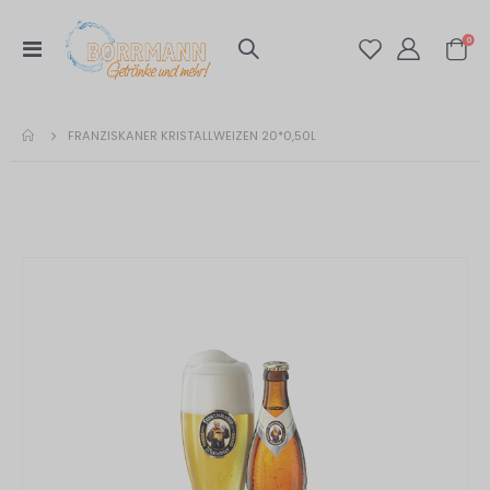
Artik
0
Navigation
Warenko
umschalten
FRANZISKANER KRISTALLWEIZEN 20*0,50L
Zum
Ende
der
Bildergalerie
springen