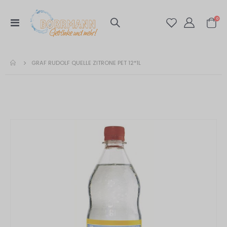
Artik
0
Navigation
Warenko
umschalten
GRAF RUDOLF QUELLE ZITRONE PET 12*1L
Zum
Ende
der
Bildergalerie
springen