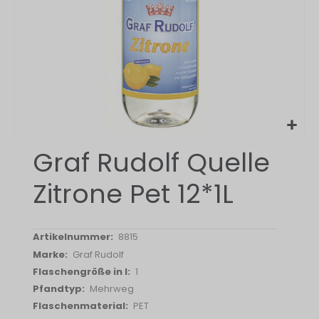
Zum
Graf Rudolf Quelle
Anfang
der
Zitrone Pet 12*1L
Bildergalerie
springen
8815
Graf Rudolf
1
Mehrweg
PET