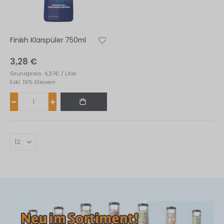
fernen
Finish Klarspüler 750ml
3,28 €
Grundpreis: 4,37€ / Liter
Exkl. 19% Steuern