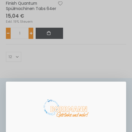
Finish Quantum
Spülmachinen Tabs 64er
15,04 €
Exkl. 19% Steuern