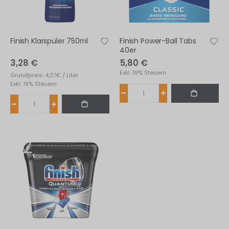
fernen
Finish Klarspüler 750ml
Finish Power-Ball Tabs
40er
3,28 €
5,80 €
Exkl. 19% Steuern
Grundpreis: 4,37€ / Liter
Exkl. 19% Steuern