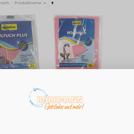
In
 nach
absteigender
Reihenfolge
Spültuch 2st ca.
Aqualine Wischtuch
m
2,10 €
euern
Exkl. 19% Steuern