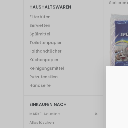
Sortieren
HAUSHALTSWAREN
Filtertüten
Servietten
Spülmittel
Toilettenpapier
Falthandtücher
Küchenpapier
Reinigungsmittel
Putzutensilien
Aqualine 
35*38c
Handseife
2,10 €
Exkl. 19% St
EINKAUFEN NACH
Dies
MARKE
Aqualine
entfernen
Alles löschen