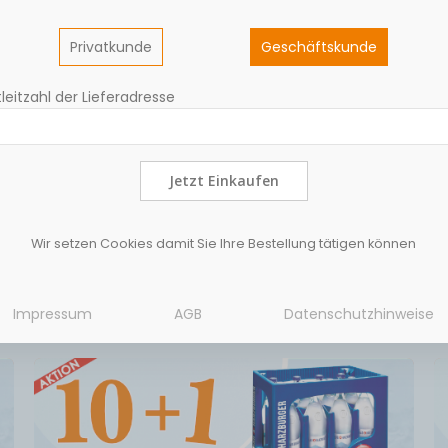
Privatkunde
Geschäftskunde
leitzahl der Lieferadresse
r feine Kirschwein wurde mit viel Liebe in unserer Kellerei in K
Jetzt Einkaufen
ränkeproduktion verzichten wir komplett auf zugesetzte Aromen 
 vielfach prämiert.Trinkempfehlung: z.B. gekühlt zu leichten Sp
Wir setzen Cookies damit Sie Ihre Bestellung tätigen können
Impressum
AGB
Datenschutzhinweise