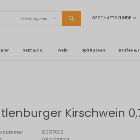
SPRACHE
GESCHÄFTSKUNDE
Bier
Sekt & Co.
Wein
Spirituosen
Kaffee & 
tlenburger Kirschwein 0,
kelnummer
166517002
e
Katlenburger