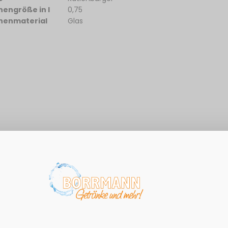
hengröße in l
0,75
henmaterial
Glas