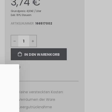
3,74 €
Grundpreis: 4,99€ / Liter
Exkl. 19% Steuern
ARTIKELNUMMER
166517002
IN DEN WARENKORB
Keine versteckten Kosten
Verräumen der Ware
Leergutrücknahme