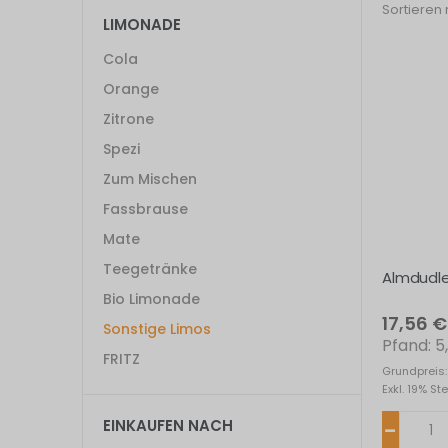
Sortieren
LIMONADE
Cola
Orange
Zitrone
Spezi
Zum Mischen
Fassbrause
Mate
Teegetränke
Almdudle
Bio Limonade
17,56 €
Sonstige Limos
5
FRITZ
Grundpreis:
Exkl. 19% St
EINKAUFEN NACH