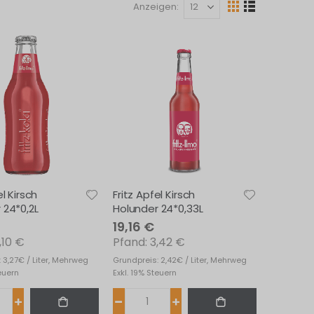
Anzeigen
Ansicht
Raster
Liste
als
el Kirsch
Fritz Apfel Kirsch
 24*0,2L
Holunder 24*0,33L
19,16 €
,10 €
3,42 €
 3,27€ / Liter, Mehrweg
Grundpreis: 2,42€ / Liter, Mehrweg
teuern
Exkl. 19% Steuern