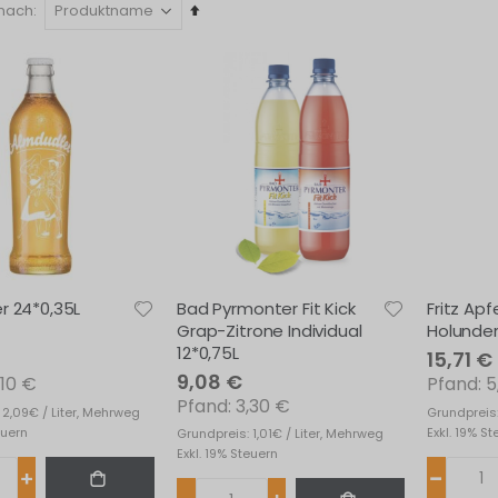
In
 nach
absteigender
Reihenfolge
r 24*0,35L
Bad Pyrmonter Fit Kick
Fritz Apf
Grap-Zitrone Individual
Holunder
12*0,75L
15,71 €
9,08 €
,10 €
5
3,30 €
 2,09€ / Liter, Mehrweg
Grundpreis:
euern
Exkl. 19% S
Grundpreis: 1,01€ / Liter, Mehrweg
Exkl. 19% Steuern