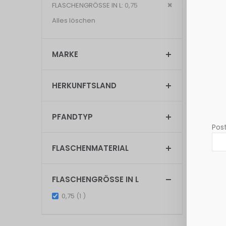
Dies
FLASCHENGRÖSSE IN L
0,75
entfernen
Alles löschen
Anzeigen
MARKE
HERKUNFTSLAND
PFANDTYP
Post
FLASCHENMATERIAL
FLASCHENGRÖSSE IN L
item
0,75
1