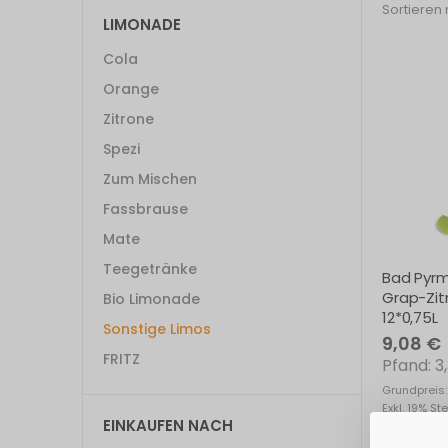
Sortieren
LIMONADE
Cola
Orange
Zitrone
Spezi
Zum Mischen
Fassbrause
Mate
Teegetränke
Bad Pyrmo
Grap-Zitr
Bio Limonade
12*0,75L
Sonstige Limos
9,08 €
FRITZ
3
Grundpreis: 
Exkl. 19% St
EINKAUFEN NACH