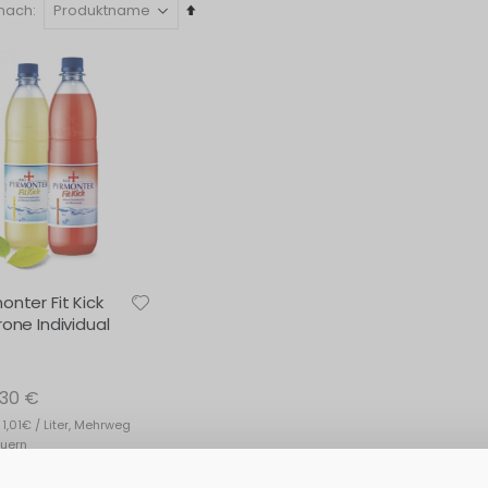
In
 nach
absteigender
Reihenfolge
nter Fit Kick
one Individual
,30 €
1,01€ / Liter, Mehrweg
euern