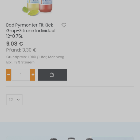
s
fernen
Bad Pyrmonter Fit Kick
Grap-Zitrone Individual
12*0,75L
9,08 €
3,30 €
Grundpreis: 1,01€ / Liter, Mehrweg
Exkl. 19% Steuern