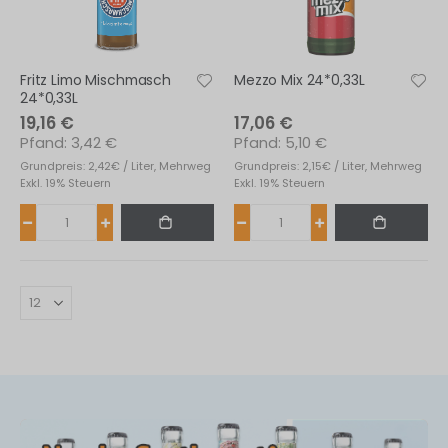
s
fernen
Fritz Limo Mischmasch
Mezzo Mix 24*0,33L
24*0,33L
19,16 €
17,06 €
3,42 €
5,10 €
Grundpreis: 2,42€ / Liter, Mehrweg
Grundpreis: 2,15€ / Liter, Mehrweg
Exkl. 19% Steuern
Exkl. 19% Steuern