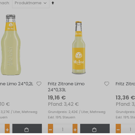
In
 nach
absteigender
Reihenfolge
rone Limo 24*0,2L
Fritz Zitrone Limo
Fritz Zit
24*0,33L
19,16 €
13,36 €
,10 €
3,42 €
3
 3,27€ / Liter, Mehrweg
Grundpreis: 2,42€ / Liter, Mehrweg
Grundpreis:
euern
Exkl. 19% Steuern
Exkl. 19% S