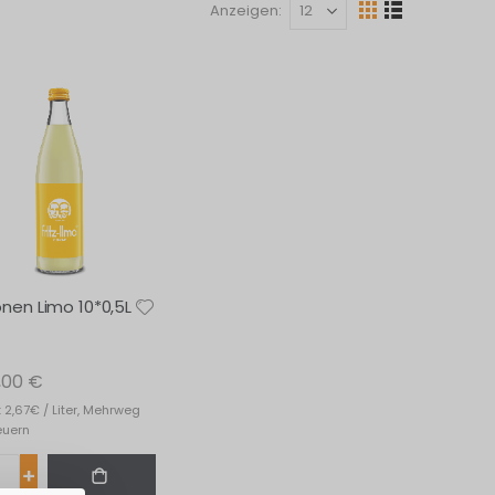
Anzeigen
Ansicht
Raster
Liste
als
ronen Limo 10*0,5L
,00 €
 2,67€ / Liter, Mehrweg
teuern