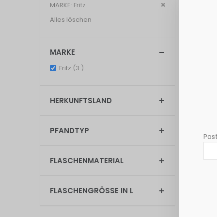
Dies
MARKE
Fritz
entfernen
Alles löschen
Anzeigen
MARKE
items
Fritz
3
HERKUNFTSLAND
PFANDTYP
Post
FLASCHENMATERIAL
FLASCHENGRÖSSE IN L