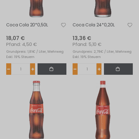
s
fernen
Coca Cola 20*0,50L
Coca Cola 24*0,20L
18,07 €
13,36 €
4,50 €
5,10 €
Grundpreis: 1,81€ / Liter, Mehrweg
Grundpreis: 2,78€ / Liter, Mehrweg
Exkl. 19% Steuern
Exkl. 19% Steuern