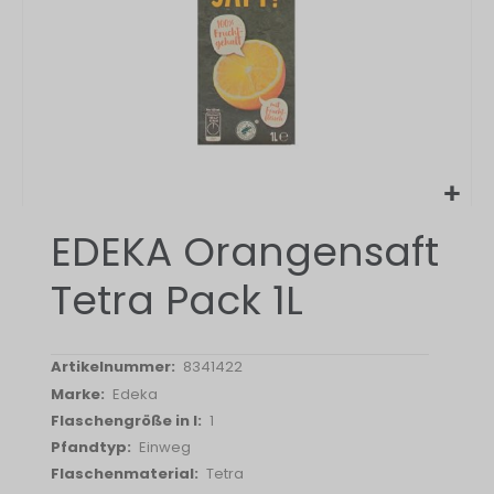
Zum
EDEKA Orangensaft
Anfang
der
Tetra Pack 1L
Bildergalerie
springen
8341422
Edeka
1
Einweg
Tetra