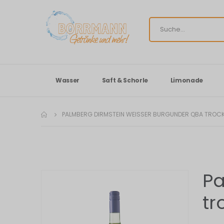
Wasser
Saft & Schorle
Limonade
PALMBERG DIRMSTEIN WEISSER BURGUNDER QBA TROCK
Pa
Zum
Ende
tr
der
Bildergalerie
springen