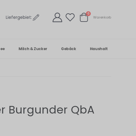
Artikel
0
Liefergebiet:
Warenkorb
Warenkorb
Tee
Milch & Zucker
Gebäck
Haushalt
er Burgunder QbA