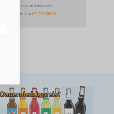
Leergutrücknahme
Hotline
0511/2880680
ten Säure.