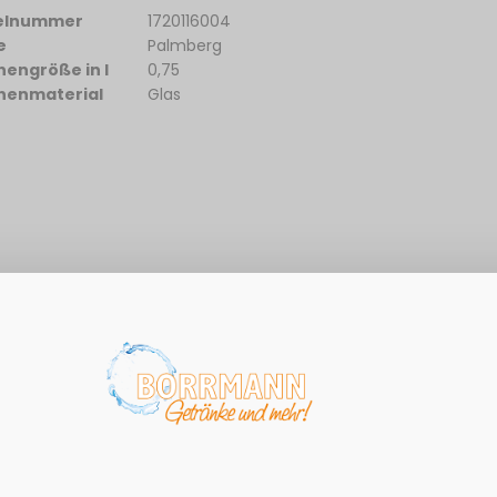
kelnummer
1720116004
e
Palmberg
hengröße in l
0,75
henmaterial
Glas