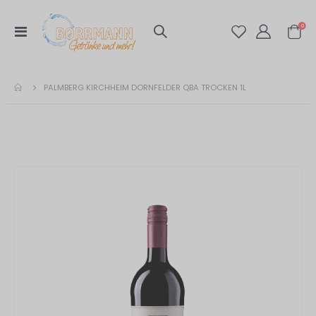
Artik
0
Navigation
Warenko
umschalten
PALMBERG KIRCHHEIM DORNFELDER QBA TROCKEN 1L
Zum
Ende
der
Bildergalerie
springen