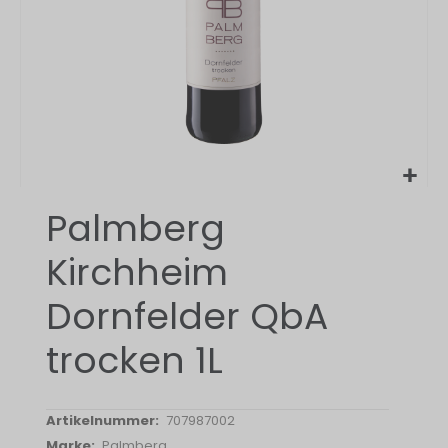
Zum
Palmberg
Anfang
der
Kirchheim
Bildergalerie
springen
Dornfelder QbA
trocken 1L
707987002
Palmberg