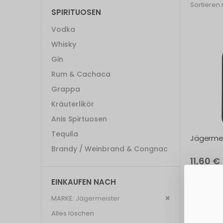
Sortieren
SPIRITUOSEN
Vodka
Whisky
Gin
Rum & Cachaca
Grappa
Kräuterlikör
Anis Spirtuosen
Tequila
Jägermei
Brandy / Weinbrand & Congnac
11,60 €
Grundpreis: 
EINKAUFEN NACH
Exkl. 19% St
Dies
MARKE
Jägermeister
entfernen
Alles löschen