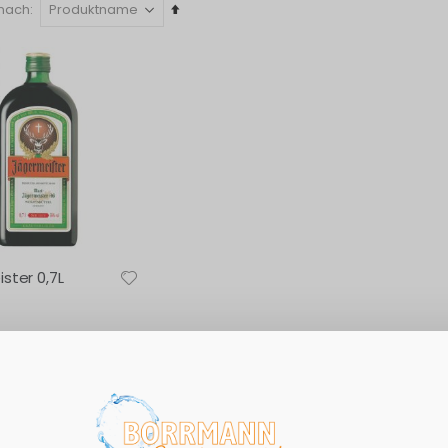
In
 nach
absteigender
Reihenfolge
ster 0,7L
16,57€ / Liter
euern