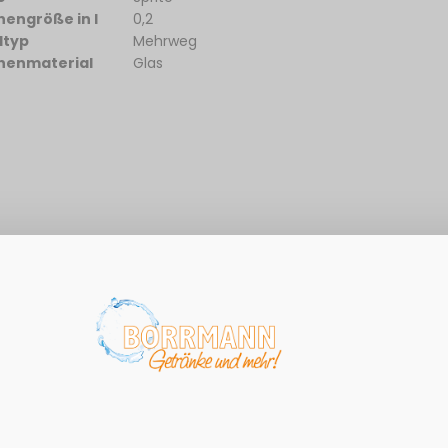
hengröße in l
0,2
dtyp
Mehrweg
henmaterial
Glas