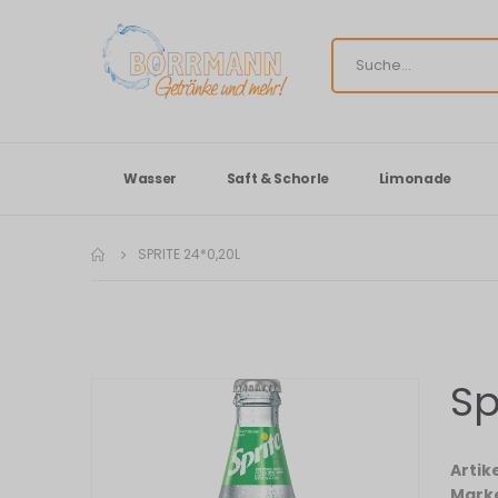
Wasser
Saft & Schorle
Limonade
SPRITE 24*0,20L
Sp
Zum
Ende
der
Bildergalerie
Arti
springen
Mark