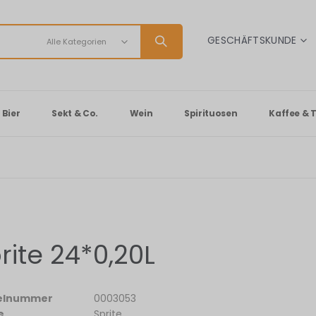
SPRACHE
GESCHÄFTSKUNDE
Bier
Sekt & Co.
Wein
Spirituosen
Kaffee & 
rite 24*0,20L
kelnummer
0003053
e
Sprite