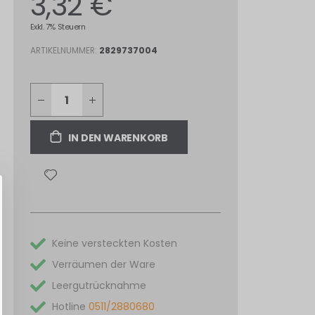
3,32 €
Exkl. 7% Steuern
ARTIKELNUMMER
2829737004
IN DEN WARENKORB
Keine versteckten Kosten
Verräumen der Ware
Leergutrücknahme
Hotline
0511/2880680