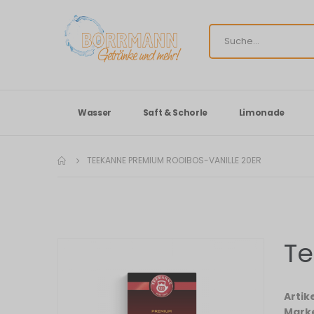
Wasser
Saft & Schorle
Limonade
TEEKANNE PREMIUM ROOIBOS-VANILLE 20ER
Te
Zum
Ende
der
Bildergalerie
Arti
springen
Mark