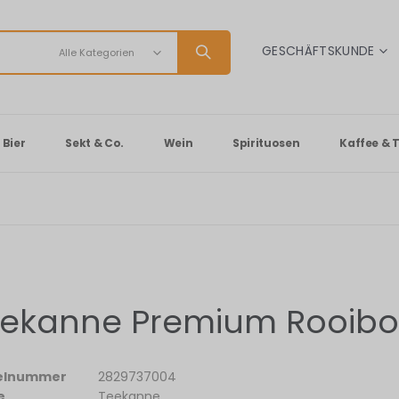
SPRACHE
GESCHÄFTSKUNDE
Bier
Sekt & Co.
Wein
Spirituosen
Kaffee & 
ekanne Premium Rooibos
kelnummer
2829737004
e
Teekanne