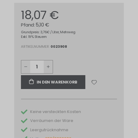
18,07 €
5,10 €
Grundpreis: 3,76€ / Liter, Mehrweg
Exkl. 19% Steuern
ARTIKELNUMMER
0023908
IN DEN WARENKORB
Keine versteckten Kosten
Verräumen der Ware
Leergutrücknahme