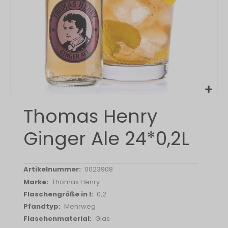
Zum
Thomas Henry
Anfang
der
Ginger Ale 24*0,2L
Bildergalerie
springen
0023908
Thomas Henry
0,2
Mehrweg
Glas