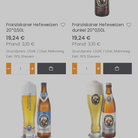
fernen
Franziskaner Hefeweizen
Franziskaner Hefeweizen
20*0,50L
dunkel 20*0,50L
19,24 €
19,24 €
3,10 €
3,10 €
Grundpreis: 1,92€ / Liter, Mehrweg
Grundpreis: 1,92€ / Liter, Mehrweg
Exkl. 19% Steuern
Exkl. 19% Steuern