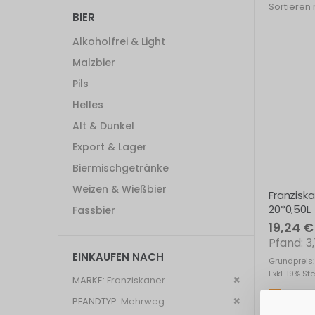
Sortieren
BIER
Alkoholfrei & Light
Malzbier
Pils
Helles
Alt & Dunkel
Export & Lager
Biermischgetränke
Weizen & Wießbier
Franzisk
20*0,50L
Fassbier
19,24 €
3
EINKAUFEN NACH
Grundpreis:
Exkl. 19% St
Dies
MARKE
Franziskaner
entfernen
Dies
PFANDTYP
Mehrweg