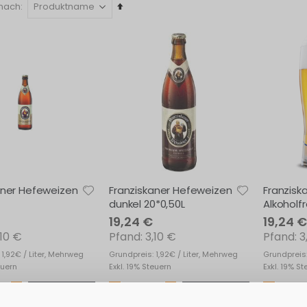
In
 nach
absteigender
Reihenfolge
aner Hefeweizen
Franziskaner Hefeweizen
Franzisk
dunkel 20*0,50L
Alkoholfr
19,24 €
19,24 €
,10 €
3,10 €
3
 1,92€ / Liter, Mehrweg
Grundpreis: 1,92€ / Liter, Mehrweg
Grundpreis:
euern
Exkl. 19% Steuern
Exkl. 19% S