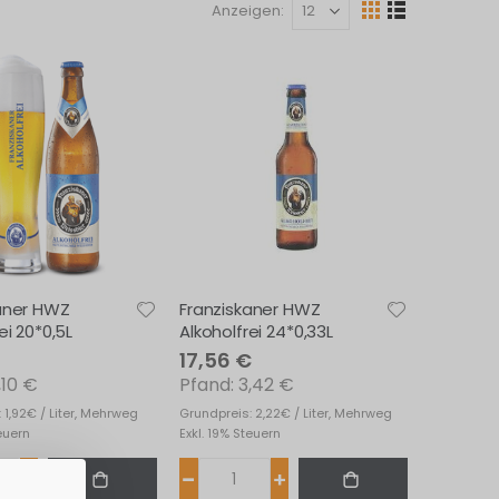
Anzeigen
Ansicht
Raster
Liste
als
aner HWZ
Franziskaner HWZ
ei 20*0,5L
Alkoholfrei 24*0,33L
17,56 €
,10 €
3,42 €
 1,92€ / Liter, Mehrweg
Grundpreis: 2,22€ / Liter, Mehrweg
teuern
Exkl. 19% Steuern