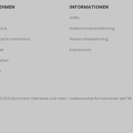
EHMEN
INFORMATIONEN
AGBs
vice
Datenschutzerklährung
auf Kommission
Widerrufsbelehrung
et
Impressum
rten
r
© 2021 Borrmann Getränke und mehr - Lieferservice für Hannover seit '96