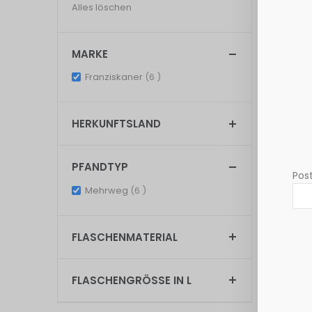
entfernen
Alles löschen
MARKE
items
Franziskaner
6
HERKUNFTSLAND
PFANDTYP
Post
Franzisk
items
Alkoholfr
Mehrweg
6
17,56 €
3
FLASCHENMATERIAL
Grundpreis:
Exkl. 19% St
FLASCHENGRÖSSE IN L