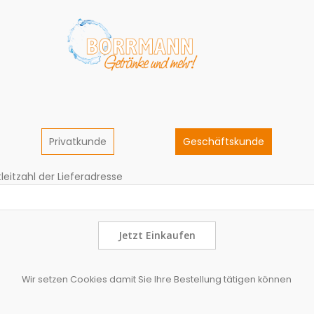
Privatkunde
Geschäftskunde
leitzahl der Lieferadresse
aner HWZ Zitrone
Franziskaner
ei 24*0,33L
Kristallweizen 20*0,50L
19,24 €
,42 €
3,10 €
Jetzt Einkaufen
 2,22€ / Liter, Mehrweg
Grundpreis: 1,92€ / Liter, Mehrweg
euern
Exkl. 19% Steuern
Wir setzen Cookies damit Sie Ihre Bestellung tätigen können