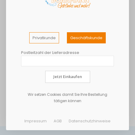
Privatkunde
Geschäftskunde
Teekanne Teefix
Teekanne Träum schoen
Postleitzahl der Lieferadresse
Schwarztee 80er
20er
7,01 €
3,32 €
Exkl. 7% Steuern
Exkl. 7% Steuern
Jetzt Einkaufen
Wir setzen Cookies damit Sie Ihre Bestellung
tätigen können
Seite
Seite
Zurück
Seite
Seite
Sie l
1
2
3
Impressum
AGB
Datenschutzhinweise