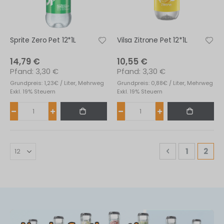
Sprite Zero Pet 12*1L
Vilsa Zitrone Pet 12*1L
14,79 €
10,55 €
3,30 €
3,30 €
Grundpreis: 1,23€ / Liter, Mehrweg
Grundpreis: 0,88€ / Liter, Mehrweg
Exkl. 19% Steuern
Exkl. 19% Steuern
Seite
Seite
Zurück
Seite
Sie l
1
2