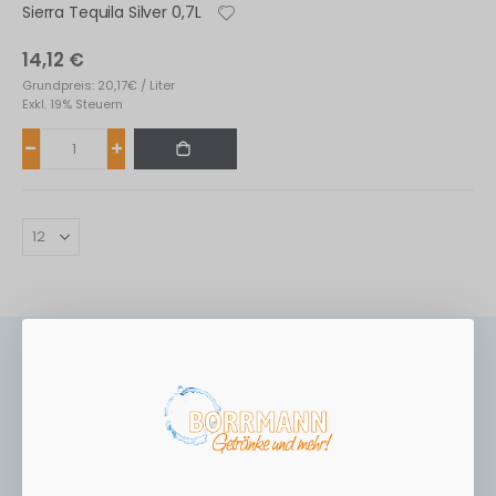
Sierra Tequila Silver 0,7L
14,12 €
Grundpreis: 20,17€ / Liter
Exkl. 19% Steuern